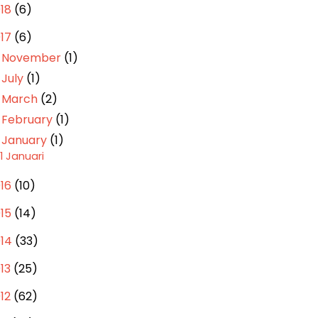
018
(6)
017
(6)
November
(1)
►
July
(1)
►
March
(2)
►
February
(1)
►
January
(1)
▼
11 Januari
016
(10)
015
(14)
014
(33)
013
(25)
012
(62)