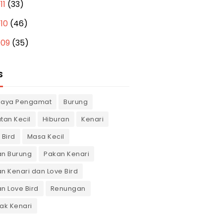
11
(33)
010
(46)
009
(35)
S
gaya Pengamat
Burung
tan Kecil
Hiburan
Kenari
 Bird
Masa Kecil
an Burung
Pakan Kenari
n Kenari dan Love Bird
n Love Bird
Renungan
ak Kenari