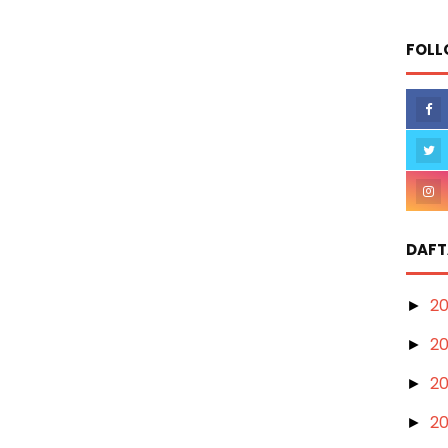
FOLL
DAFT
2
►
2
►
2
►
2
►