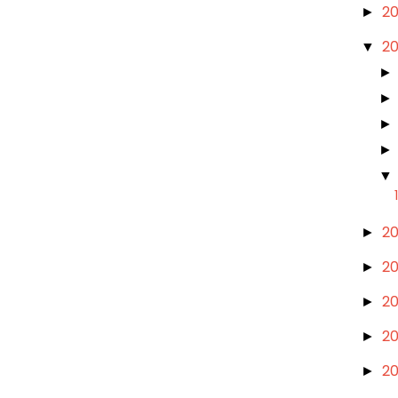
2
►
2
▼
2
►
2
►
2
►
2
►
2
►