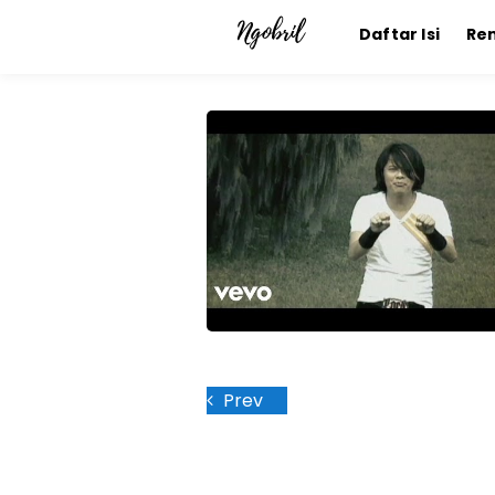
Daftar Isi
Re
Prev