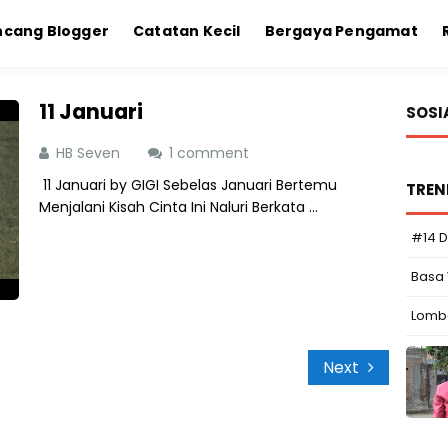
ncang Blogger
Catatan Kecil
Bergaya Pengamat
11 Januari
SOS
HB Seven
1 comment
11 Januari by GIGI Sebelas Januari Bertemu
TREN
Menjalani Kisah Cinta Ini Naluri Berkata ...
#14 D
Basa
Lomba
Next