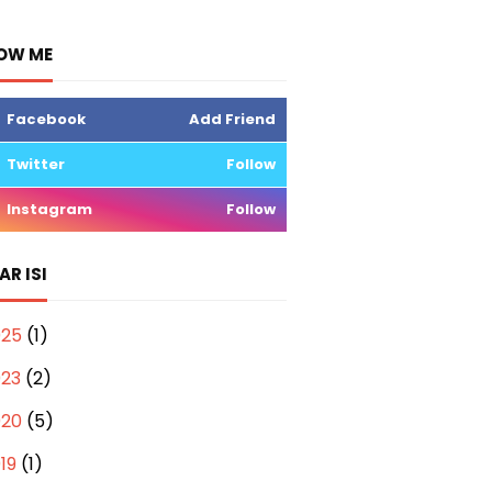
OW ME
Facebook
Add Friend
Twitter
Follow
Instagram
Follow
AR ISI
025
(1)
023
(2)
020
(5)
019
(1)