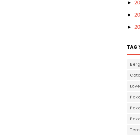
20
►
2
►
2
►
TAG'
Ber
Cata
Love
Pak
Paka
Paka
Tern