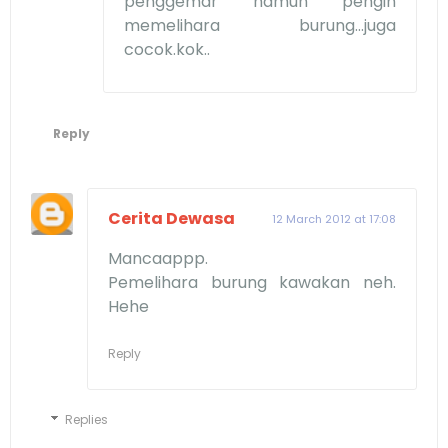
penggemar namun pengin
memelihara burung...juga
cocok.kok..
Reply
Cerita Dewasa
12 March 2012 at 17:08
Mancaappp.
Pemelihara burung kawakan neh.
Hehe
Reply
Replies