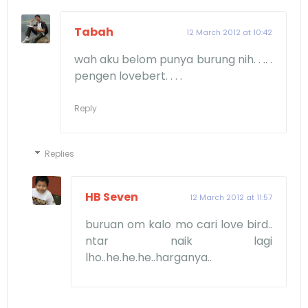
Tabah
12 March 2012 at 10:42
wah aku belom punya burung nih. . .. .
pengen lovebert. . . .
Reply
Replies
HB Seven
12 March 2012 at 11:57
buruan om kalo mo cari love bird..
ntar naik lagi
lho..he.he.he..harganya..