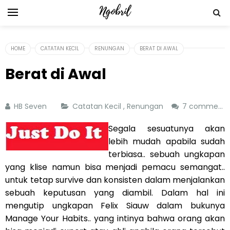
HOME
CATATAN KECIL
RENUNGAN
BERAT DI AWAL
Berat di Awal
HB Seven
Catatan Kecil
,
Renungan
7 comments
Segala sesuatunya akan
lebih mudah apabila sudah
terbiasa.. sebuah ungkapan
yang klise namun bisa menjadi pemacu semangat..
untuk tetap survive dan konsisten dalam menjalankan
sebuah keputusan yang diambil. Dalam hal ini
mengutip ungkapan Felix Siauw dalam bukunya
Manage Your Habits.. yang intinya bahwa orang akan