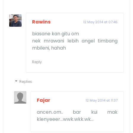
Rawins
12 May 2014 at 07:46
biasane kan gitu om
nek mrawani lebih angel timbang
mbileni, hahah
Reply
Replies
Fajar
12 May 2014 at 11:37
ancen..om.. bar kui mak
klenyeeer...wwk.wkk.wk...