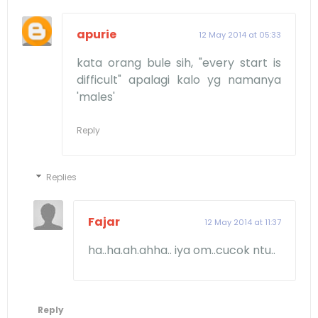
apurie
12 May 2014 at 05:33
kata orang bule sih, "every start is
difficult" apalagi kalo yg namanya
'males'
Reply
Replies
Fajar
12 May 2014 at 11:37
ha..ha.ah.ahha.. iya om..cucok ntu..
Reply