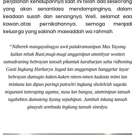
perjalanan kehidupannya saat ini telah ada seseorang
yang akan senantiasa mendampinginya, dalam
keadaan susah dan senangnya. Well.. selamat eaa
kawan..atas pernikahannya.. semoga menjadi
keluarga yang sakinah mawaddah wa rahmah.
“Ndherek mangayubagya awit palakramanipun Mas Yayang
kalian mbak Runi,mugi-mugi anggenipun ammbyur wonten
samudraning bebrayan tansah pikantuk karaharjan saha ridhoning
Gusti Ingkang Harkarya Jagad lan anggenipun hanggelar layar
bebrayan dumugio kaken-kaken ninen-ninen kadasta mimi lan
mintuna lan dipun paringi putra/tri ingkang sholeh/ah sageda
migunani tumraping agama, nusa lan bangsa, utaminipun tansah
ngabektos dumateng tiyang sepuhipun. Jumbuh inkang tansah
ginayuh sembada ingkang tansah sinedya.