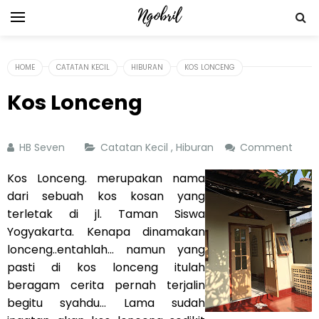
HOME
CATATAN KECIL
HIBURAN
KOS LONCENG
Kos Lonceng
HB Seven
Catatan Kecil
,
Hiburan
Comment
Kos Lonceng. merupakan nama
dari sebuah kos kosan yang
terletak di jl. Taman Siswa
Yogyakarta. Kenapa dinamakan
lonceng..entahlah... namun yang
pasti di kos lonceng itulah
beragam cerita pernah terjalin
begitu syahdu... Lama sudah