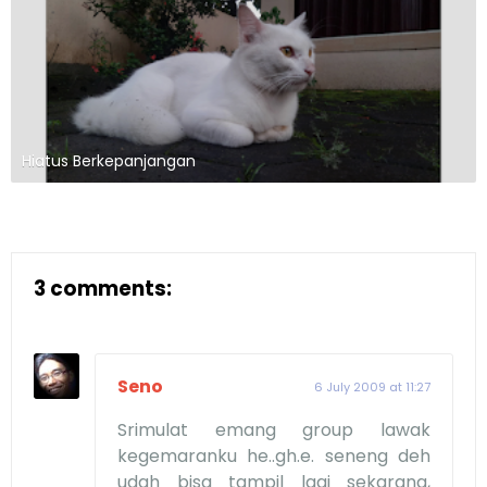
Hiatus Berkepanjangan
3 comments:
Seno
6 July 2009 at 11:27
Srimulat emang group lawak
kegemaranku he..gh.e. seneng deh
udah bisa tampil lagi sekarang,