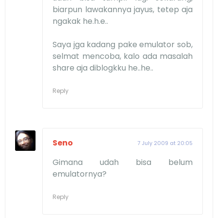
biarpun lawakannya jayus, tetep aja
ngakak he.h.e..
Saya jga kadang pake emulator sob,
selmat mencoba, kalo ada masalah
share aja diblogkku he..he..
Reply
Seno
7 July 2009 at 20:05
Gimana udah bisa belum
emulatornya?
Reply