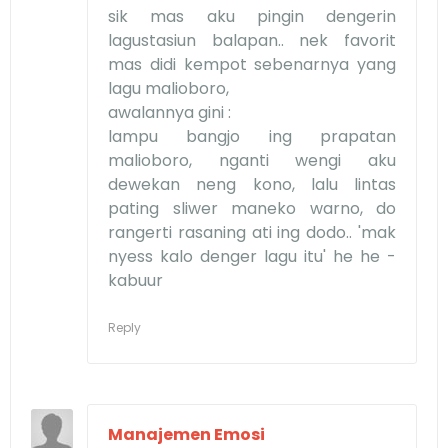
sik mas aku pingin dengerin
lagustasiun balapan.. nek favorit
mas didi kempot sebenarnya yang
lagu malioboro,
awalannya gini :
lampu bangjo ing prapatan
malioboro, nganti wengi aku
dewekan neng kono, lalu lintas
pating sliwer maneko warno, do
rangerti rasaning ati ing dodo.. 'mak
nyess kalo denger lagu itu' he he -
kabuur
Reply
Manajemen Emosi