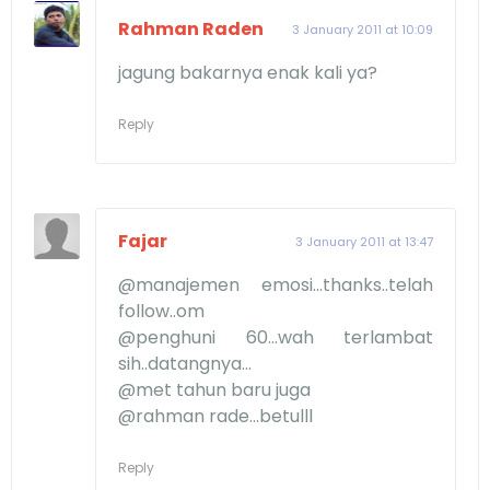
Rahman Raden
3 January 2011 at 10:09
jagung bakarnya enak kali ya?
Reply
Fajar
3 January 2011 at 13:47
@manajemen emosi...thanks..telah
follow..om
@penghuni 60...wah terlambat
sih..datangnya...
@met tahun baru juga
@rahman rade...betulll
Reply