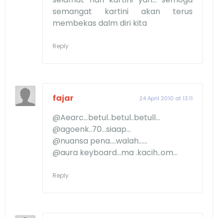
semangat kartini akan terus
membekas dalm diri kita
Reply
fajar
24 April 2010 at 13:11
@Aearc...betul..betul..betull...
@agoenk..70...siaap...
@nuansa pena....walah......
@aura keyboard...ma .kacih..om...
Reply