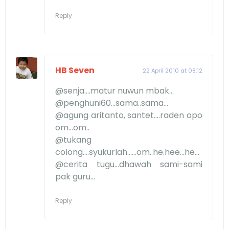
Reply
HB Seven
22 April 2010 at 08:12
@senja....matur nuwun mbak...
@penghuni60...sama..sama...
@agung aritanto, santet....raden opo
om...om..
@tukang
colong....syukurlah......om..he.hee...he...
@cerita tugu...dhawah sami-sami
pak guru...
Reply