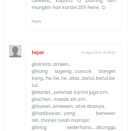
cewekk,, kapan2 Q posting deh
mungkin hari kartini 2011 hehe. :D
Reply
fajar
24 April 2010 at 05:55
@alreza...amiien...
@kang sugeng....cuocok banget
kang...he..he..he...alias...betul..betul.be
tul..
@daniel....selamat kartini juga om..
@achen...masak sih om..
@buwel...amieeen...atas doanya..
@hasiboean....yang beneeer
nih...thanks telah mampir..
@blog sederhana.....ditunggu