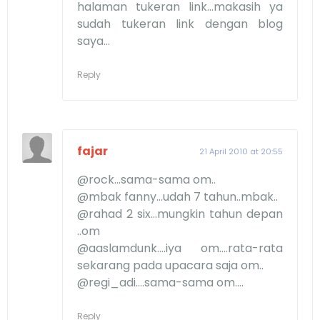
halaman tukeran link...makasih ya
sudah tukeran link dengan blog
saya...
Reply
fajar
21 April 2010 at 20:55
@rock...sama-sama om..
@mbak fanny...udah 7 tahun..mbak..
@rahad 2 six...mungkin tahun depan
..om
@aaslamdunk....iya om....rata-rata
sekarang pada upacara saja om..
@regi_adi....sama-sama om....
Reply