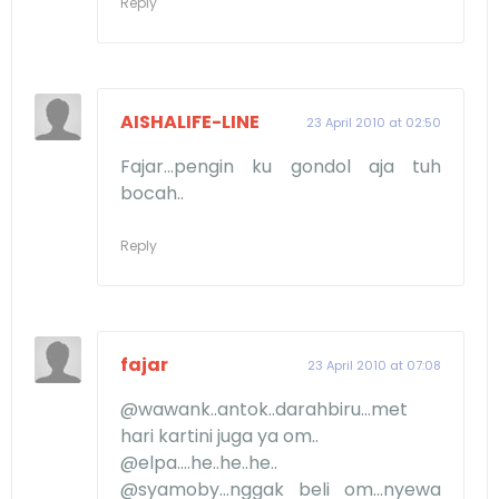
Reply
AISHALIFE-LINE
23 April 2010 at 02:50
Fajar...pengin ku gondol aja tuh
bocah..
Reply
fajar
23 April 2010 at 07:08
@wawank..antok..darahbiru...met
hari kartini juga ya om..
@elpa....he..he..he..
@syamoby...nggak beli om...nyewa