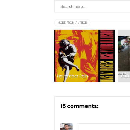
MORE FROM AUTHOR
November Rain
Buk
15 comments: