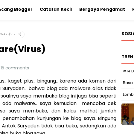
ncang Blogger
Catatan Kecil
Bergaya Pengamat
SOS
LWARE(VIRUS)
are(Virus)
TREN
15 comments
#14 D
.. kaget plus.. bingung.. karena ada komen dari
Basa
 Suryaden.. bahwa blog ada malware..alias tidak
Lomba
.. soalnya saya membuka blog ini juga bisa seperti
an ada malware.. saya kemudian mencoba cek
bisa saya membuka, dan kalau melihat jumlah
a penambahan kunjungan ke blog saya. Bingung
m Antok Suryaden tidak bisa buka, sedangkan ada
isa buka blog saya.