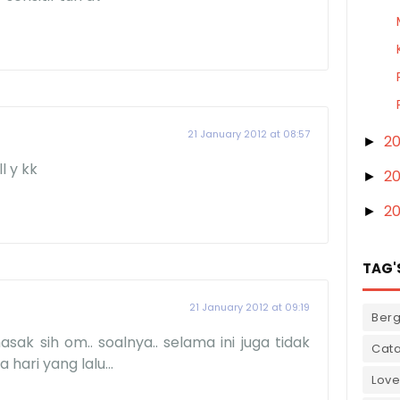
21 January 2012 at 08:57
20
►
l y kk
2
►
2
►
TAG'
21 January 2012 at 09:19
Ber
ak sih om.. soalnya.. selama ini juga tidak
Cata
 hari yang lalu...
Love