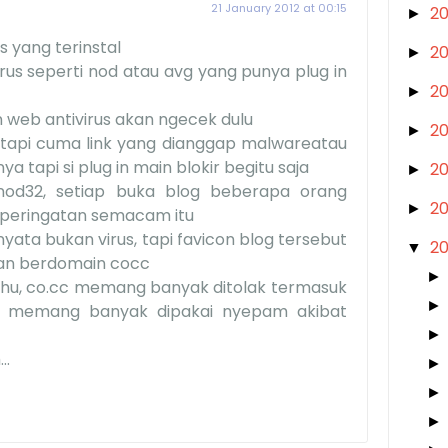
21 January 2012 at 00:15
2
►
s yang terinstal
2
►
rus seperti nod atau avg yang punya plug in
2
►
 web antivirus akan ngecek dulu
2
►
 tapi cuma link yang dianggap malwareatau
a tapi si plug in main blokir begitu saja
2
►
 nod32, setiap buka blog beberapa orang
2
►
peringatan semacam itu
nyata bukan virus, tapi favicon blog tersebut
2
▼
an berdomain cocc
ahu, co.cc memang banyak ditolak termasuk
a memang banyak dipakai nyepam akibat
..