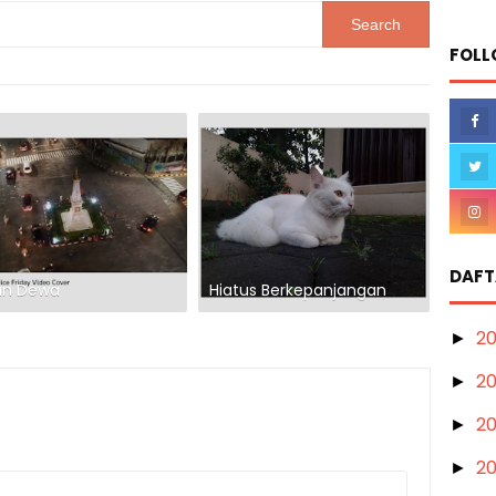
FOLL
DAFT
an Dewa
Hiatus Berkepanjangan
2
►
2
►
2
►
2
►