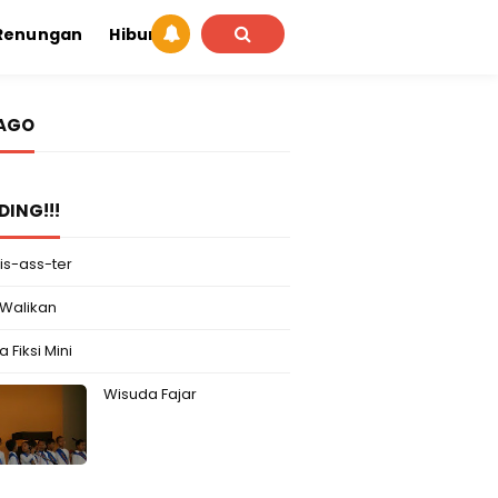
Renungan
Hiburan
IAGO
DING!!!
is-ass-ter
 Walikan
 Fiksi Mini
Wisuda Fajar