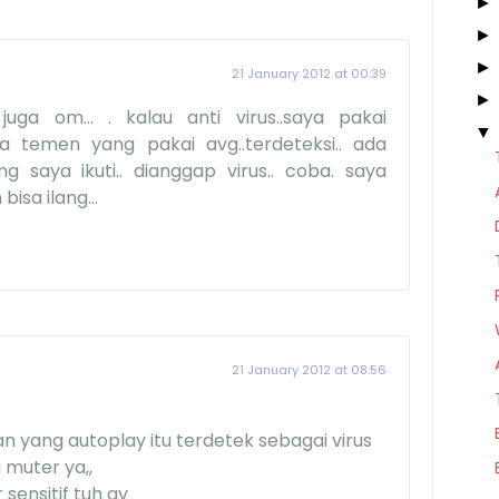
21 January 2012 at 00:39
juga om... . kalau anti virus..saya pakai
da temen yang pakai avg..terdeteksi.. ada
g saya ikuti.. dianggap virus.. coba. saya
isa ilang...
21 January 2012 at 08:56
 yang autoplay itu terdetek sebagai virus
 muter ya,,
sensitif tuh av