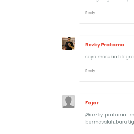
Reply
Rezky Pratama
saya masukin blogrol
Reply
Fajar
@rezky pratama.. mas
bermasalah..baru tiga