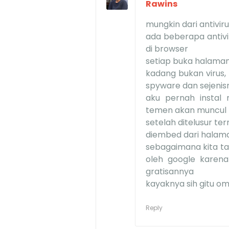
Rawins
mungkin dari antiviru
ada beberapa antivi
di browser
setiap buka halaman
kadang bukan virus,
spyware dan sejenisny
aku pernah instal
temen akan muncul 
setelah ditelusur ter
diembed dari halam
sebagaimana kita t
oleh google karen
gratisannya
kayaknya sih gitu om.
Reply