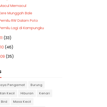
Macul Memacul
Kere Munggah Bale
Pemilu RW Dalam Poto
Pemilu Lagi di Kampungku
11
(33)
010
(46)
009
(35)
S
gaya Pengamat
Burung
tan Kecil
Hiburan
Kenari
 Bird
Masa Kecil