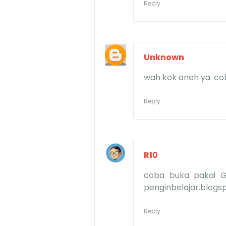
Reply
Unknown
wah kok aneh ya. coba
Reply
R10
coba buka pakai G
penginbelajar.blog
Reply