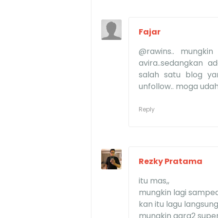
Fajar
@rawins.. mungkin 
avira..sedangkan a
salah satu blog yan
unfollow.. moga udah b
Reply
Rezky Pratama
itu mas,,
mungkin lagi sampean
kan itu lagu langsung
mungkin gara2 super 