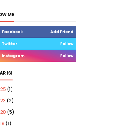
OW ME
Facebook
Add Friend
Twitter
Follow
Instagram
Follow
AR ISI
025
(1)
023
(2)
020
(5)
019
(1)