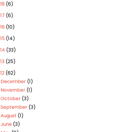
018
(6)
017
(6)
016
(10)
015
(14)
014
(33)
013
(25)
012
(62)
December
(1)
►
November
(1)
►
October
(3)
►
September
(3)
►
August
(1)
►
June
(3)
►