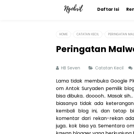
Daftar Isi
Re
HOME
CATATAN KECIL
PERINGATAN MA
Peringatan Malw
HB Seven
Catatan Kecil
Lama tidak membuka Google Plus
om Antok Suryaden pemilik blog
bisa dibuka.. dooooh.. Masak sih.
biasanya tidak ada keterang
kembali blog ini, dan tetap 
komentar dari rekan-rekan ad
juga.. kok bisa ya. Sementara o
kawan blogger yang berkunjung b