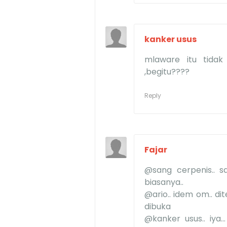
kanker usus
mlaware itu tidak
,begitu????
Reply
Fajar
@sang cerpenis.. sa
biasanya..
@ario.. idem om.. d
dibuka
@kanker usus.. iya